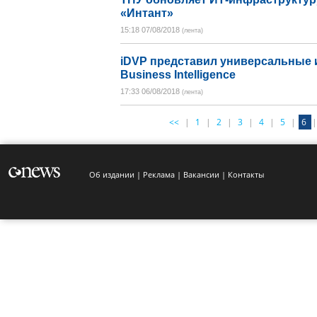
«Интант»
15:18 07/08/2018
(лента)
iDVP представил универсальные 
Business Intelligence
17:33 06/08/2018
(лента)
<<
|
1
|
2
|
3
|
4
|
5
|
6
|
Об издании
Реклама
Вакансии
Контакты