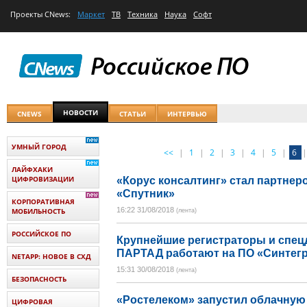
Проекты
CNews
:
Маркет
ТВ
Техника
Наука
Софт
НОВОСТИ
CNEWS
СТАТЬИ
ИНТЕРВЬЮ
УМНЫЙ ГОРОД
<<
|
1
|
2
|
3
|
4
|
5
|
6
|
ЛАЙФХАКИ
ЦИФРОВИЗАЦИИ
«Корус консалтинг» стал партнер
«Спутник»
КОРПОРАТИВНАЯ
16:22 31/08/2018
МОБИЛЬНОСТЬ
(лента)
РОССИЙСКОЕ ПО
Крупнейшие регистраторы и спец
ПАРТАД работают на ПО «Синтегр
NETAPP: НОВОЕ В СХД
15:31 30/08/2018
(лента)
БЕЗОПАСНОСТЬ
«Ростелеком» запустил облачную
ЦИФРОВАЯ