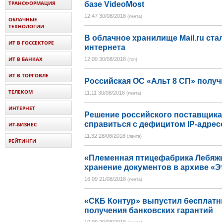
ТРАНСФОРМАЦИЯ
базе VideoMost
12:47 30/08/2018
(лента)
ОБЛАЧНЫЕ
ТЕХНОЛОГИИ
В облачное хранилище Mail.ru ста
ИТ В ГОССЕКТОРЕ
интернета
ИТ В БАНКАХ
12:00 30/08/2018
(топ)
ИТ В ТОРГОВЛЕ
Российская ОС «Альт 8 СП» полу
ТЕЛЕКОМ
11:11 30/08/2018
(лента)
ИНТЕРНЕТ
Решение российского поставщика
справиться с дефицитом IP-адрес
ИТ-БИЗНЕС
11:32 28/08/2018
(лента)
РЕЙТИНГИ
«Племенная птицефабрика Лебяж
хранение документов в архиве «Э
16:09 21/08/2018
(лента)
«СКБ Контур» выпустил бесплатн
получения банковских гарантий