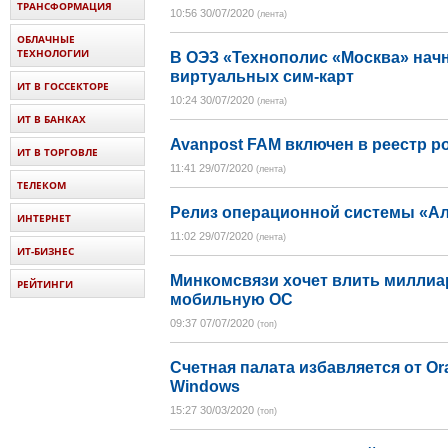
ТРАНСФОРМАЦИЯ
10:56 30/07/2020
(лента)
ОБЛАЧНЫЕ
ТЕХНОЛОГИИ
В ОЭЗ «Технополис «Москва» нач
виртуальных сим-карт
ИТ В ГОССЕКТОРЕ
10:24 30/07/2020
(лента)
ИТ В БАНКАХ
Avanpost FAM включен в реестр р
ИТ В ТОРГОВЛЕ
11:41 29/07/2020
(лента)
ТЕЛЕКОМ
Релиз операционной системы «Ал
ИНТЕРНЕТ
11:02 29/07/2020
(лента)
ИТ-БИЗНЕС
Минкомсвязи хочет влить миллиа
РЕЙТИНГИ
мобильную ОС
09:37 07/07/2020
(топ)
Счетная палата избавляется от Ora
Windows
15:27 30/03/2020
(топ)