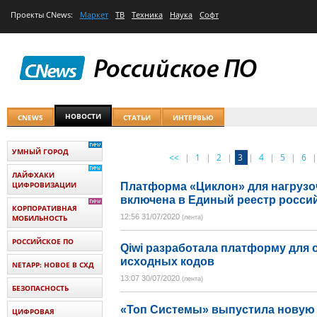
Проекты
CNews
:
Маркет
ТВ
Техника
Наука
Софт
НОВОСТИ
CNEWS
СТАТЬИ
ИНТЕРВЬЮ
УМНЫЙ ГОРОД
<<
|
1
|
2
|
3
|
4
|
5
|
6
|
ЛАЙФХАКИ
ЦИФРОВИЗАЦИИ
Платформа «Циклон» для нагрузо
включена в Единый реестр росси
КОРПОРАТИВНАЯ
12:56 31/07/2020
МОБИЛЬНОСТЬ
(лента)
РОССИЙСКОЕ ПО
Qiwi разработала платформу для 
исходных кодов
NETAPP: НОВОЕ В СХД
13:07 30/07/2020
(лента)
БЕЗОПАСНОСТЬ
«Топ Системы» выпустила новую
ЦИФРОВАЯ