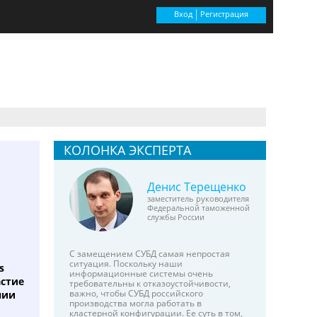
Вход
Регистрация
КОЛОНКА ЭКСПЕРТА
Денис Терещенко
заместитель руководителя
Федеральной таможенной
службы России
С замещением СУБД самая непростая
ситуация. Поскольку наши
s
информационные системы очень
астие
требовательны к отказоустойчивости,
важно, чтобы СУБД российского
нии
производства могла работать в
кластерной конфигурации. Ее суть в том,