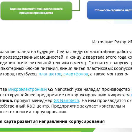
Источник: Рикор И
большие планы на будущее. Сейчас ведутся масштабные работы
роизводственных мощностей. К концу 2 квартала этого года к
единиц вычислительной техники в месяц. Готовятся к запуску ц
пьютерных блоков питания, линия литья пластиковых корпусов
иторов, ноутбуков,
планшетов
,
смартфонов
, а также монтажно-
ства
микроэлектроники
GS Nanotech уже наладил производство
ня это крупнейшее предприятие по корпусированию микросхем
епнов
, продукт-менеджер
GS Nanotech
. На нем производится ок
 собственный R&D центр. Предприятие закупает кристаллы и
ные технологии корпусирования.
я карта развития направления корпусирования