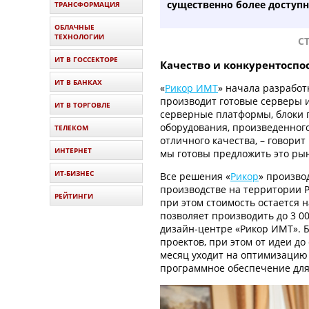
существенно более доступн
ТРАНСФОРМАЦИЯ
ОБЛАЧНЫЕ
ТЕХНОЛОГИИ
С
ИТ В ГОССЕКТОРЕ
Качество и конкурентоспо
ИТ В БАНКАХ
«
Рикор ИМТ
» начала разработ
производит готовые серверы и
ИТ В ТОРГОВЛЕ
серверные платформы, блоки пи
оборудования, произведенног
ТЕЛЕКОМ
отличного качества, – говорит
ИНТЕРНЕТ
мы готовы предложить это рын
ИТ-БИЗНЕС
Все решения «
Рикор
» произво
производстве на территории Р
РЕЙТИНГИ
при этом стоимость остается 
позволяет производить до 3 0
дизайн-центре «Рикор ИМТ». Б
проектов, при этом от идеи до
месяц уходит на оптимизацию
программное обеспечение для 