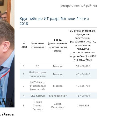
смотреть полный рейтинг
Крупнейшие ИТ-разработчики России
2018
Выручка от продажи
продуктов
собственной
Город
разработки (АО, ПО,
№
Название
(расположение
в том числе
2018
компании
центрального
продукты,
офиса)
поставляемые по
модели SaaS) в 2018
г., с НДС, ₽тыс.
1
1С
Москва
51 400 000
Лаборатория
2
Москва
45 404 040
Касперского
ЦФТ (Центр
3
Финансовых
Москва
16 445 791
Технологий)
4
СКБ Контур
Екатеринбург
13 400 001
Nexign
Санкт-
5
(Петер-
7 066 838
Петербург
Сервис)
драйверы