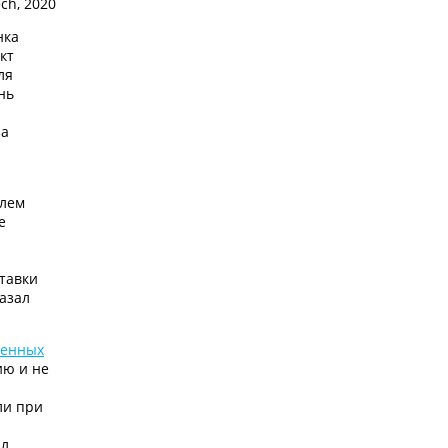
ch, 2020
нка
кт
ля
нь
за
елем
е
тавки
азал
венных
ию и не
ли при
ил