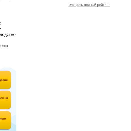
смотреть полный рейтинг
с
и
водство
 они