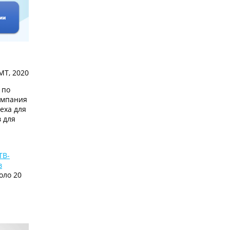
МТ, 2020
 по
омпания
еха для
 для
ТВ-
в
оло 20