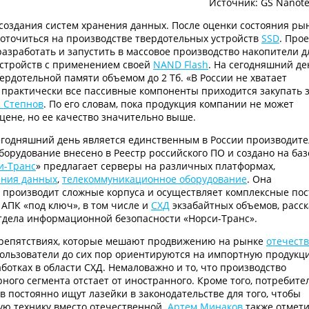
Источник: GS Nanote
создания систем хранения данных. После оценки состояния ры
оточиться на производстве твердотельных устройств
SSD
. Прое
– разработать и запустить в массовое производство накопители д
устройств с применением своей
NAND Flash
. На сегодняшний де
ердотельной памяти объемом до 2 Тб. «В России не хватает
 практически все пассивные компоненты приходится закупать 
 Степнов
. По его словам, пока продукция компании не может
цене, но ее качество значительно выше.
егодняшний день является единственным в России производит
борудование внесено в Реестр российского ПО и создано на баз
и-Транс
» предлагает серверы на различных платформах,
ения данных
,
телекоммуникационное оборудование
. Она
 производит сложные корпуса и осуществляет комплексные пос
 АПК «под ключ», в том числе и
СХД
экзабайтных объемов, расск
отдела информационной безопасности «Норси-Транс».
препятствиях, которые мешают продвижению на рынке
отечест
пользователи до сих пор ориентируются на импортную продукц
ботках в области СХД. Немаловажно и то, что производство
ного сегмента отстает от иностранного. Кроме того, потребите
постоянно ищут лазейки в законодательстве для того, чтобы
ую технику вместо отечественной.
Артем Минаков
также отмет