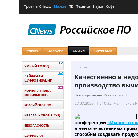
Проекты
CNews
:
Маркет
ТВ
Техника
Наука
Софт
СТАТЬИ
CNEWS
НОВОСТИ
ИНТЕРВЬЮ
УМНЫЙ ГОРОД
Статья
Качественно и недо
ЛАЙФХАКИ
ЦИФРОВИЗАЦИИ
производство выч
КОРПОРАТИВНАЯ
Конференции
Российское ПО
МОБИЛЬНОСТЬ
27.03.2020, Пт, 10:32, Мск
, Текст: 
РОССИЙСКОЕ ПО
NETAPP: НОВОЕ В СХД
конференции
«Импортозам
БЕЗОПАСНОСТЬ
в ней отечественных прои
способны создавать продук
ЦИФРОВАЯ