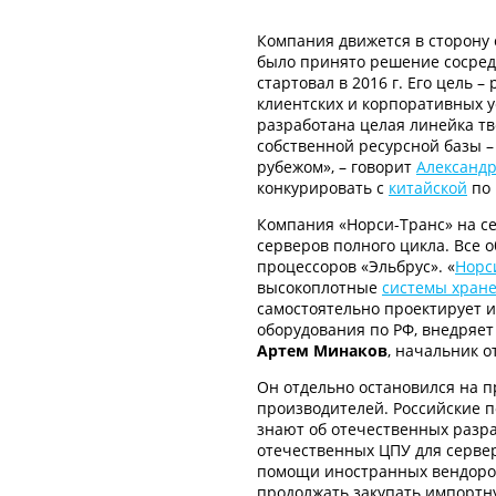
Компания движется в сторону 
было принято решение сосред
стартовал в 2016 г. Его цель 
клиентских и корпоративных 
разработана целая линейка тв
собственной ресурсной базы –
рубежом», – говорит
Александр
конкурировать с
китайской
по 
Компания «Норси-Транс» на с
серверов полного цикла. Все о
процессоров «Эльбрус». «
Норс
высокоплотные
системы хран
самостоятельно проектирует и
оборудования по РФ, внедряет
Артем Минаков
, начальник 
Он отдельно остановился на 
производителей. Российские 
знают об отечественных разра
отечественных ЦПУ для сервер
помощи иностранных вендоров 
продолжать закупать импортн