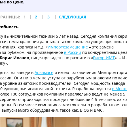
ые по цене.
ТРАНИЦЫ:
1
|
2
|
3
|
СЛЕДУЮЩАЯ
собность
ку вычислительной техники 5 лет назад. Сегодня компания сер
 системы хранения данных, а также комплектующие для них, та
тания, корпуса и т.д. «
Импортозамещение
– это замена
о за рубежом, на произведенное
в России
по конкурентным цен
Борис Иванов
, вице-президент по развитию «
Рикор ИМТ
». – И
ку».
дятся на заводе в
Арзамасе
и имеют заключения Минпромторга
оссии. Они ни в чем не уступают зарубежным аналогам по каче
на уровне азиатских производителей. Сегодня мощность завода
00 единиц вычислительной техники. Разработка ведется
в Моск
олее 100 сотрудников компании параллельно ведут не менее 5
 серийного производства проходит не больше 4-5 месяцев, из к
 цены. В том числе компания самостоятельно разрабатывает с
выпускаемого оборудования, такое как, BIOS и BMC.