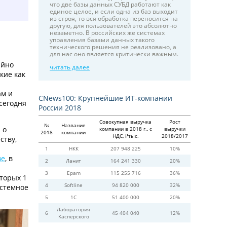
что две базы данных СУБД работают как
единое целое, и если одна из баз выходит
из строя, то вся обработка переносится на
другую, для пользователей это абсолютно
незаметно. В российских же системах
управления базами данных такого
технического решения не реализовано, а
для нас оно является критически важным.
ийно
читать далее
кие как
ам и
CNews100: Крупнейшие ИТ-компании
 сегодня
России 2018
Совокупная выручка
Рост
№
Название
 о
компании в 2018 г., c
выручки
2018
компании
НДС, ₽тыс.
2018/2017
ству,
1
НКК
207 948 225
10%
ве
, в
2
Ланит
164 241 330
20%
3
Epam
115 255 716
36%
оторых 1
4
Softline
94 820 000
32%
истемное
5
1С
51 400 000
20%
Лаборатория
6
45 404 040
12%
Касперского