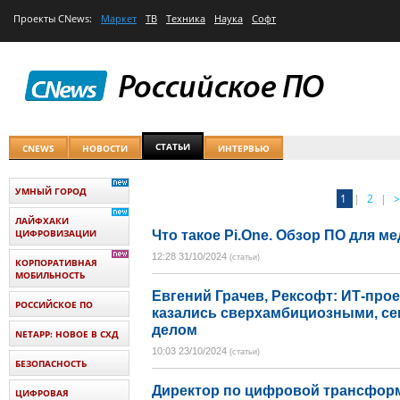
Проекты
CNews
:
Маркет
ТВ
Техника
Наука
Софт
СТАТЬИ
CNEWS
НОВОСТИ
ИНТЕРВЬЮ
УМНЫЙ ГОРОД
1
|
2
|
>
ЛАЙФХАКИ
ЦИФРОВИЗАЦИИ
Что такое Pi.One. Обзор ПО для 
12:28 31/10/2024
(статьи)
КОРПОРАТИВНАЯ
МОБИЛЬНОСТЬ
Евгений Грачев, Рексофт: ИТ-про
РОССИЙСКОЕ ПО
казались сверхамбициозными, се
делом
NETAPP: НОВОЕ В СХД
10:03 23/10/2024
(статьи)
БЕЗОПАСНОСТЬ
Директор по цифровой трансфор
ЦИФРОВАЯ