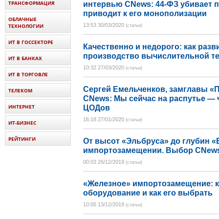
ТРАНСФОРМАЦИЯ
интервью CNews: 44-ФЗ убивает п
приводит к его монополизации
ОБЛАЧНЫЕ
13:53 30/03/2020
ТЕХНОЛОГИИ
(статьи)
ИТ В ГОССЕКТОРЕ
Качественно и недорого: как разв
производство вычислительной т
ИТ В БАНКАХ
10:32 27/03/2020
(статьи)
ИТ В ТОРГОВЛЕ
Сергей Емельченков, замглавы «
ТЕЛЕКОМ
CNews: Мы сейчас на распутье — 
ИНТЕРНЕТ
ЦОДов
16:18 27/01/2020
(статьи)
ИТ-БИЗНЕС
РЕЙТИНГИ
От высот «Эльбруса» до глубин «Б
импортозамещении. Выбор CNews 
00:03 26/12/2019
(статьи)
«Железное» импортозамещение: к
оборудование и как его выбрать
10:05 13/12/2019
(статьи)