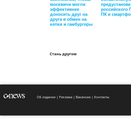
москвичи могли
предустановк
эффективнее
российского 
доносить друг на
ПК и смартф
друга в обмен на
кепки и гамбургеры
Стань другом
Об издании
Реклама
Вакансии
Контакты