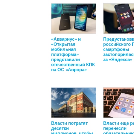
«Аквариус» и
Предустанов
«Открытая
российского 
мобильная
смартфоны
платформа»
застопорилас
представили
за «Яндекса»
отечественный КПК
на ОС «Аврора»
Власти потратят
Власти еще р
десятки
перенесли
миллионов, чтобы
обязательну