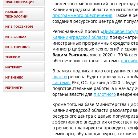
ТРАНСФОРМАЦИЯ
совместных мероприятий по переходу 
Калининградской области на использо
ОБЛАЧНЫЕ
программного обеспечения
. Также в р
ТЕХНОЛОГИИ
создания ресурсного центра для попул
ИТ В ГОССЕКТОРЕ
Региональный проект «
Цифровое госуд
Калининградской области
предусматри
ИТ В БАНКАХ
иностранных программных средств оте
ИТ В ТОРГОВЛЕ
министр цифровых технологий и связи
Вадим Рыскаль
, уже в 2020 г. 70 % в
ТЕЛЕКОМ
обеспечения составят системы
российс
ИНТЕРНЕТ
В рамках подписанного сотрудничества
власти
региона будет проведена апро
ИТ-БИЗНЕС
системы
РЕД ОС. До конца 2020 г. буду
РЕЙТИНГИ
подготовительные работы, а к началу 2
органы власти для
пилотного
внедрен
Кроме того, на базе Министерства циф
Калининградской области рассматрива
ресурсного центра с целью популяриза
эффективного внедрения отечественно
в регионе планируется проводить кон
семинары, обучающие курсы, техничес