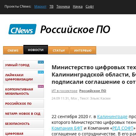
Проекты
CNews
:
Маркет
ТВ
Техника
Наука
Софт
НОВОСТИ
CNEWS
СТАТЬИ
ИНТЕРВЬЮ
УМНЫЙ ГОРОД
Министерство цифровых тех
Калининградской области, Б
ЛАЙФХАКИ
ЦИФРОВИЗАЦИИ
подписали соглашение о со
КОРПОРАТИВНАЯ
ИТ в госсекторе
Российское ПО
МОБИЛЬНОСТЬ
24.09 11:31, Мск
, Текст: Эльяс Касми
РОССИЙСКОЕ ПО
NETAPP: НОВОЕ В СХД
22 сентября 2020 г. в
Калининграде
про
которого Министерство цифровых техно
БЕЗОПАСНОСТЬ
Компания БФТ
и Компания «
РЕД СОФТ
»
соглашение о сотрудничестве. В его ра
ЦИФРОВАЯ