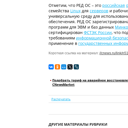
Отметим, что РЕД ОС – это
российская
семейства
Linux
для
серверов
и рабочи
универсальную среду для использован
обеспечения. РЕД ОС зарегистрирована
программ для ЭВМ и баз данных
Минко
сертифицирован
ФСТЭК России
, что п
требованиям
информационной безопас
применение в
государственных инфор
Короткая ссылка на материал:
//cnews.ru/link/n
Подобрать тариф на аварийное восстановле
CNewsMarket
Распечатать
ДРУГИЕ МАТЕРИАЛЫ РУБРИКИ