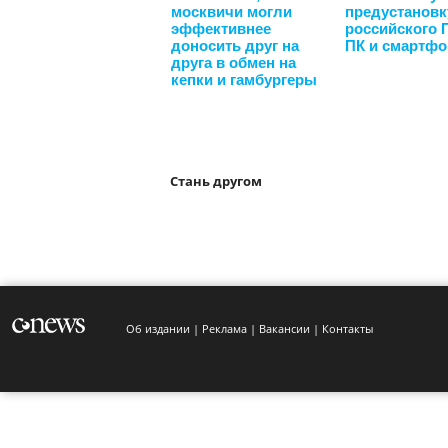
москвичи могли
предустановк
эффективнее
российского 
доносить друг на
ПК и смартф
друга в обмен на
кепки и гамбургеры
Стань другом
Об издании
Реклама
Вакансии
Контакты