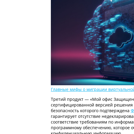
Главные мифы о миграции виртуально
Третий продукт — «Мой офис Защищен
сертифицированной версией решения «
безопасность которого подтверждена
Ф
гарантирует отсутствие недеклариров
соответствие требованиям по информа
программному обеспечению, которое 
конфиденциальную информацию.