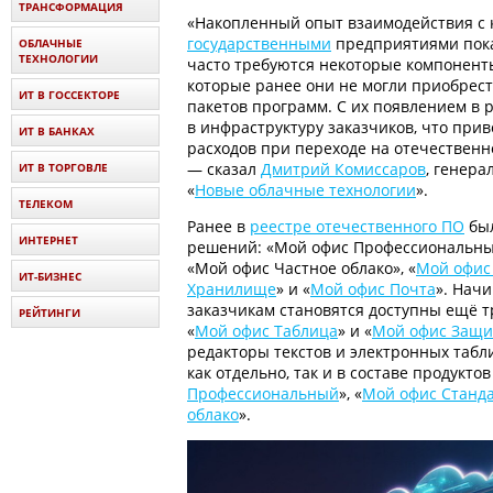
ТРАНСФОРМАЦИЯ
«Накопленный опыт взаимодействия с 
государственными
предприятиями пока
ОБЛАЧНЫЕ
ТЕХНОЛОГИИ
часто требуются некоторые компонен
которые ранее они не могли приобрес
ИТ В ГОССЕКТОРЕ
пакетов программ. С их появлением в 
в инфраструктуру заказчиков, что пр
ИТ В БАНКАХ
расходов при переходе на отечествен
— сказал
Дмитрий Комиссаров
, генер
ИТ В ТОРГОВЛЕ
«
Новые облачные технологии
».
ТЕЛЕКОМ
Ранее в
реестре отечественного ПО
был
ИНТЕРНЕТ
решений: «Мой офис Профессиональны
«Мой офис Частное облако», «
Мой офис
ИТ-БИЗНЕС
Хранилище
» и «
Мой офис Почта
». Начи
заказчикам становятся доступны ещё тр
РЕЙТИНГИ
«
Мой офис Таблица
» и «
Мой офис Защи
редакторы текстов и электронных таб
как отдельно, так и в составе продуктов
Профессиональный
», «
Мой офис Станд
облако
».