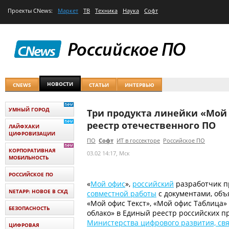
Проекты
CNews
:
Маркет
ТВ
Техника
Наука
Софт
НОВОСТИ
CNEWS
СТАТЬИ
ИНТЕРВЬЮ
УМНЫЙ ГОРОД
Три продукта линейки «Мой
реестр отечественного ПО
ЛАЙФХАКИ
ЦИФРОВИЗАЦИИ
ПО
Софт
ИТ в госсекторе
Российское ПО
КОРПОРАТИВНАЯ
03.02 14:17, Мск
МОБИЛЬНОСТЬ
РОССИЙСКОЕ ПО
«
Мой офис
»,
российский
разработчик п
NETAPP: НОВОЕ В СХД
совместной работы
с документами, объ
«Мой офис Текст», «Мой офис Таблица
БЕЗОПАСНОСТЬ
облако» в Единый реестр российских п
Министерства цифрового развития, св
ЦИФРОВАЯ