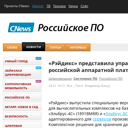
Проекты
CNews
:
Маркет
ТВ
Техника
Наука
Софт
НОВОСТИ
CNEWS
СТАТЬИ
ИНТЕРВЬЮ
УМНЫЙ ГОРОД
«Рэйдикс» представила упр
российской аппаратной пла
ЛАЙФХАКИ
ЦИФРОВИЗАЦИИ
Цифровизация
Системное ПО
Российское ПО
КОРПОРАТИВНАЯ
24.01 16:51, Мск
, Текст: Владимир Бахур
МОБИЛЬНОСТЬ
РОССИЙСКОЕ ПО
«Рэйдикс» выпустила специальную ве
NETAPP: НОВОЕ В СХД
для вычислительных комплексов на ба
«Эльбрус-4С» (1891ВМ8Я) и «
Эльбрус-8С
БЕЗОПАСНОСТЬ
адаптированного для
серверов
произво
Комплексное решение для хранения да
ЦИФРОВАЯ