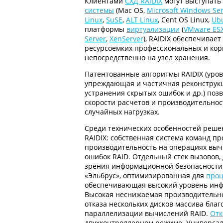
Клиентами
СХД RAIDIX
могут выступат
системы
(Mас OS,
Microsoft Windows Se
Linux
,
SuSE
,
ALT Linux
, Cent OS Linux,
Ubu
платформы
виртуализации
(
VMware ES
Server
,
XenServer
), RAIDIX обеспечивае
ресурсоемких профессиональных и ко
непосредственно на узел хранения.
Патентованные алгоритмы RAIDIX (уров
упреждающая и частичная реконструкц
устранения скрытых ошибок и др.) поз
скорости расчетов и производительнос
случайных нагрузках.
Среди технических особенностей реше
RAIDIX: собственная система команд пр
производительность на операциях выч
ошибок RAID. Отдельный стек вызовов
зрения информационной безопасности
«Эльбрус», оптимизированная для
проц
обеспечивающая высокий уровень ин
Высокая неснижаемая производительно
отказа нескольких дисков массива бла
параллелизации вычислений RAID.
Отк
двухконтроллерном режиме. Универсал