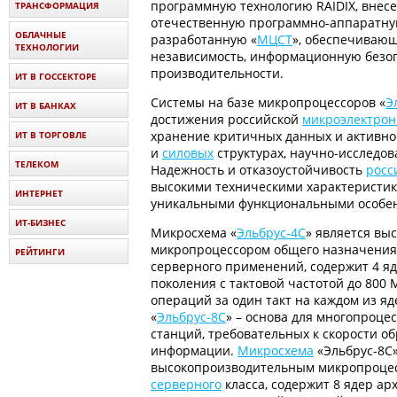
программную технологию RAIDIX, внес
ТРАНСФОРМАЦИЯ
отечественную программно-аппаратну
ОБЛАЧНЫЕ
разработанную «
МЦСТ
», обеспечиваю
ТЕХНОЛОГИИ
независимость, информационную безоп
производительности.
ИТ В ГОССЕКТОРЕ
Системы на базе микропроцессоров «
Э
ИТ В БАНКАХ
достижения российской
микроэлектрон
хранение критичных данных и активно
ИТ В ТОРГОВЛЕ
и
силовых
структурах, научно-исследов
ТЕЛЕКОМ
Надежность и отказоустойчивость
росс
высокими техническими характеристик
ИНТЕРНЕТ
уникальными функциональными особен
ИТ-БИЗНЕС
Микросхема «
Эльбрус-4С
» является в
микропроцессором общего назначения
РЕЙТИНГИ
серверного применений, содержит 4 яд
поколения с тактовой частотой до 800 
операций за один такт на каждом из я
«
Эльбрус-8С
» – основа для многопроце
станций, требовательных к скорости о
информации.
Микросхема
«Эльбрус-8С»
высокопроизводительным микропроце
серверного
класса, содержит 8 ядер ар