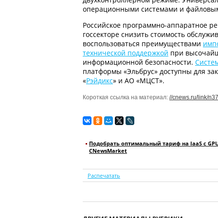
операционными системами и файловым
Российское программно-аппаратное ре
госсекторе снизить стоимость обслуж
воспользоваться преимуществами
имп
технической поддержкой
при высочайш
информационной безопасности.
Систе
платформы «Эльбрус» доступны для за
«
Рэйдикс
» и АО «МЦСТ».
Короткая ссылка на материал:
//cnews.ru/link/n
Подобрать оптимальный тариф на IaaS с GP
CNewsMarket
Распечатать