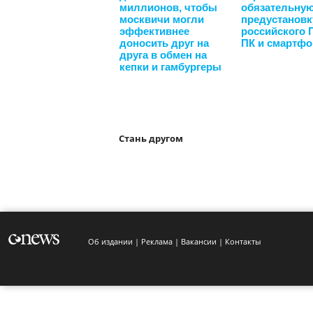
миллионов, чтобы
обязательну
москвичи могли
предустановк
эффективнее
российского 
доносить друг на
ПК и смартф
друга в обмен на
кепки и гамбургеры
Стань другом
Об издании
Реклама
Вакансии
Контакты