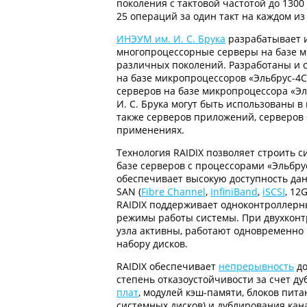
поколения с тактовой частотой до 1300
25 операций за один такт на каждом из
ИНЭУМ им. И. С. Брука
разрабатывает 
многопроцессорные серверы на базе м
различных поколений. Разработаны и 
на базе микропроцессоров «Эльбрус-4
серверов на базе микропроцессора «Э
И. С. Брука могут быть использованы в
также серверов приложений, серверов 
применениях.
Технология RAIDIX позволяет строить 
базе серверов с процессорами «Эльбрус
обеспечивает высокую доступность да
SAN (
Fibre Channel
,
InfiniBand
,
iSCSI
, 12
RAIDIX поддерживает одноконтроллерн
режимы работы системы. При двухкон
узла активны, работают одновременно 
набору дисков.
RAIDIX обеспечивает
непрерывность
до
степень отказоустойчивости за счет ду
плат
, модулей кэш-памяти, блоков пита
системных дисков) и дублирования кан